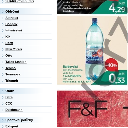
SHARK Computers
Oblečení
Astratex
Bonprix
Intimissimi
Kik
Litex
New Yorker
Otto
Takko fashion
Tchibo
Terranova
Triumph
Obuv
Baťa
CCC
Deichmann
Sportovní potřeby
EXIsport