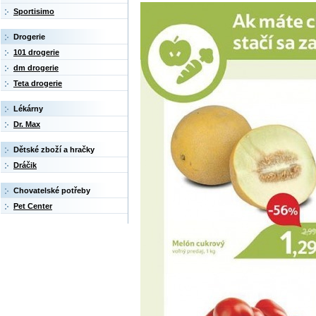
Sportisimo
Drogerie
101 drogerie
dm drogerie
Teta drogerie
Lékárny
Dr. Max
Dětské zboží a hračky
Dráčik
Chovatelské potřeby
Pet Center