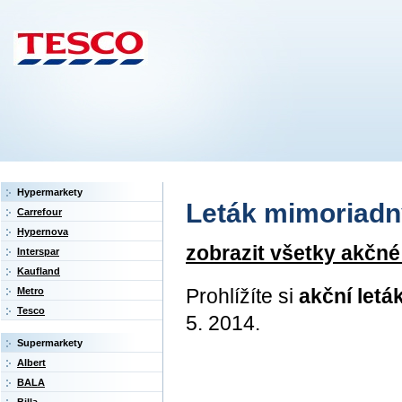
Hypermarkety
Leták mimoriadný 
Carrefour
Hypernova
zobrazit všetky akčné
Interspar
Kaufland
Prohlížíte si
akční letá
Metro
Tesco
5. 2014.
Supermarkety
Albert
BALA