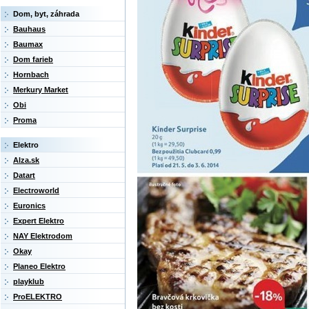
Dom, byt, záhrada
Bauhaus
Baumax
Dom farieb
Hornbach
Merkury Market
Obi
Proma
Elektro
Alza.sk
Datart
Electroworld
Euronics
Expert Elektro
NAY Elektrodom
Okay
Planeo Elektro
playklub
ProELEKTRO