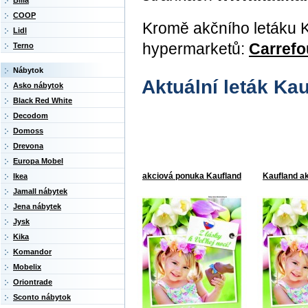
Billa
COOP
Kromě akčního letáku Ka
Lidl
hypermarketů:
Carrefo
Terno
Nábytok
Aktuální leták Ka
Asko nábytok
Black Red White
Decodom
Domoss
Drevona
Europa Mobel
akciová ponuka Kaufland
Kaufland a
Ikea
Jamall nábytek
Jena nábytek
Jysk
Kika
Komandor
Mobelix
Oriontrade
Sconto nábytok