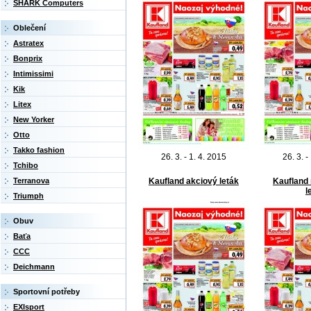
SHARK Computers
Oblečení
Astratex
Bonprix
Intimissimi
Kik
Litex
New Yorker
Otto
Takko fashion
26. 3. - 1. 4. 2015
26. 3. -
Tchibo
Kaufland akciový leták
Kaufland
Terranova
l
Triumph
Obuv
Baťa
CCC
Deichmann
Sportovní potřeby
EXIsport