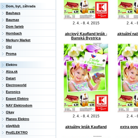
Dom, byt, záhrada
Bauhaus
Baumax
2. 4. - 8. 4. 2015
2. 4. -
Dom farieb
Hornbach
akciový Kaufland leták -
aktuální na
Banská Bystrica
Merkury Market
Obi
Proma
Elektro
Alza.sk
Datart
Electroworld
Euronics
Expert Elektro
NAY Elektrodom
Okay
2. 4. - 8. 4. 2015
2. 4. -
Planeo Elektro
playklub
aktuálny leták Kaufland
extra pon
ProELEKTRO