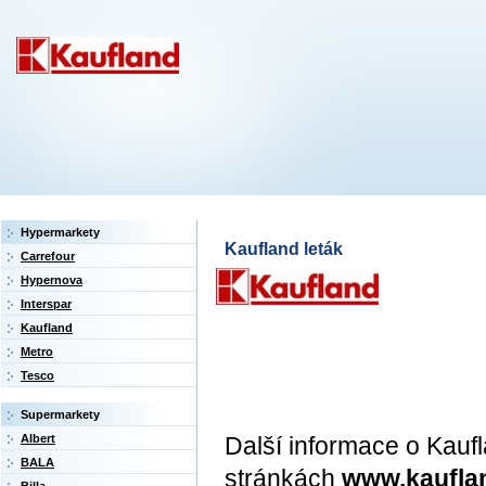
Hypermarkety
Kaufland leták
Carrefour
Hypernova
Interspar
Kaufland
Metro
Tesco
Supermarkety
Další informace o Kauf
Albert
BALA
stránkách
www.kaufla