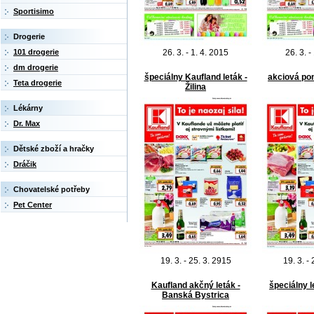
Sportisimo
Drogerie
26. 3. - 1. 4. 2015
26. 3. -
101 drogerie
dm drogerie
špeciálny Kaufland leták -
akciová po
Teta drogerie
Žilina
Lékárny
Dr. Max
Dětské zboží a hračky
Dráčik
Chovatelské potřeby
Pet Center
19. 3. - 25. 3. 2915
19. 3. -
Kaufland akčný leták -
špeciálny 
Banská Bystrica