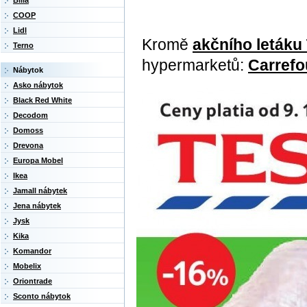
Billa
COOP
Lidl
Kromě
akčního letáku
Terno
hypermarketů:
Carrefo
Nábytok
Asko nábytok
Black Red White
Decodom
Domoss
Drevona
Europa Mobel
Ikea
Jamall nábytek
Jena nábytek
Jysk
Kika
Komandor
Mobelix
Oriontrade
Sconto nábytok