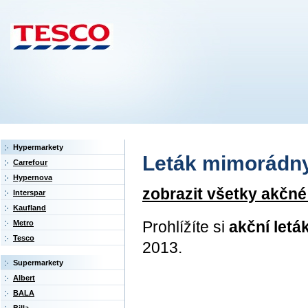
Hypermarkety
Leták mimorádny l
Carrefour
Hypernova
zobrazit všetky akčné
Interspar
Kaufland
Prohlížíte si
akční letá
Metro
Tesco
2013.
Supermarkety
Albert
BALA