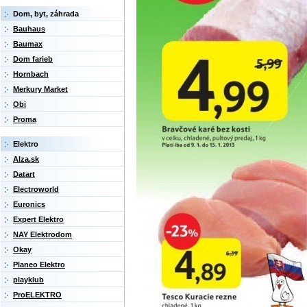
Dom, byt, záhrada
Bauhaus
Baumax
Dom farieb
Hornbach
Merkury Market
Obi
Proma
Elektro
Alza.sk
Datart
Electroworld
Euronics
Expert Elektro
NAY Elektrodom
Okay
Planeo Elektro
playklub
ProELEKTRO