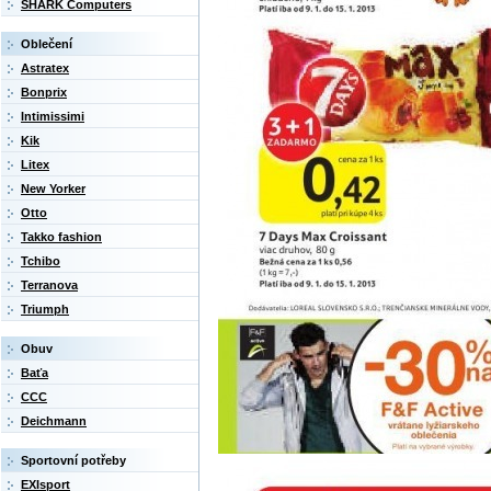
SHARK Computers
Oblečení
Astratex
Bonprix
Intimissimi
Kik
Litex
New Yorker
Otto
Takko fashion
Tchibo
Terranova
Triumph
Obuv
Baťa
CCC
Deichmann
Sportovní potřeby
EXIsport