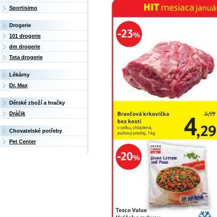
Sportisimo
Drogerie
101 drogerie
dm drogerie
Teta drogerie
Lékárny
Dr. Max
Dětské zboží a hračky
Dráčik
Chovatelské potřeby
Pet Center