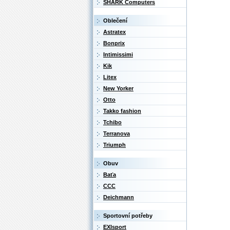
SHARK Computers
Oblečení
Astratex
Bonprix
Intimissimi
Kik
Litex
New Yorker
Otto
Takko fashion
Tchibo
Terranova
Triumph
Obuv
Baťa
CCC
Deichmann
Sportovní potřeby
EXIsport