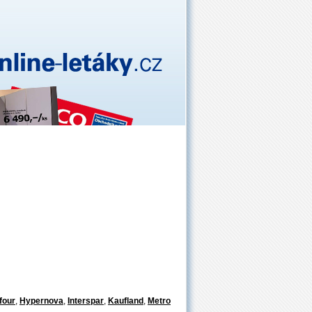
four
,
Hypernova
,
Interspar
,
Kaufland
,
Metro