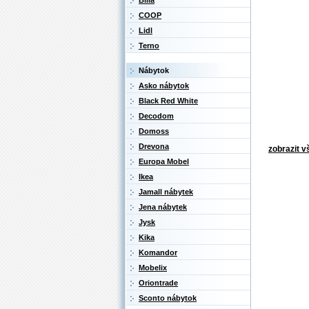
Billa
COOP
Lidl
Terno
Nábytok
Asko nábytok
Black Red White
Decodom
Domoss
Drevona
zobrazit v
Europa Mobel
Ikea
Jamall nábytek
Jena nábytek
Jysk
Kika
Komandor
Mobelix
Oriontrade
Sconto nábytok