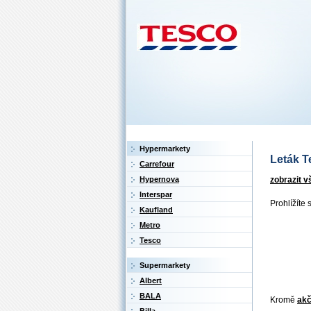
Hypermarkety
Leták T
Carrefour
zobrazit v
Hypernova
Interspar
Prohlížíte 
Kaufland
Metro
Tesco
Supermarkety
Albert
BALA
Kromě
akč