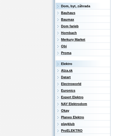
Dom, byt, záhrada
Bauhaus
Baumax
Dom farieb
Hornbach
Merkury Market
Obi
Proma
Elektro
Alza.sk
Datart
Electroworld
Euronics
Expert Elektro
NAY Elektrodom
Okay
Planeo Elektro
playklub
ProELEKTRO