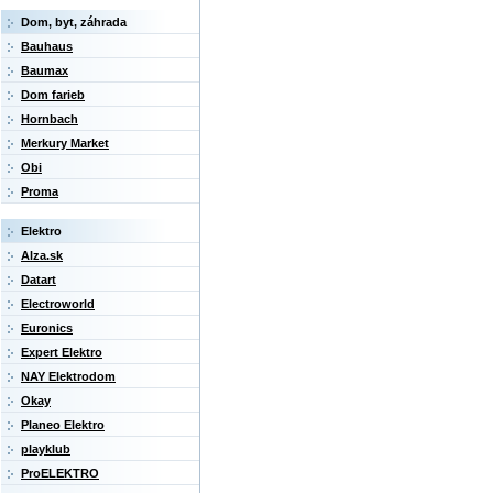
Dom, byt, záhrada
Bauhaus
Baumax
Dom farieb
Hornbach
Merkury Market
Obi
Proma
Elektro
Alza.sk
Datart
Electroworld
Euronics
Expert Elektro
NAY Elektrodom
Okay
Planeo Elektro
playklub
ProELEKTRO