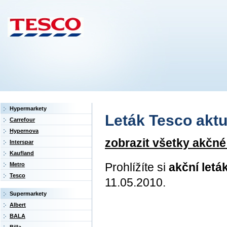
Hypermarkety
Leták Tesco aktuá
Carrefour
Hypernova
zobrazit všetky akčné
Interspar
Kaufland
Prohlížíte si
akční letá
Metro
Tesco
11.05.2010.
Supermarkety
Albert
BALA