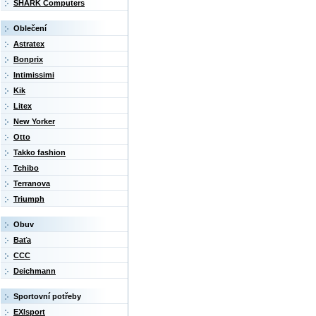
SHARK Computers
Oblečení
Astratex
Bonprix
Intimissimi
Kik
Litex
New Yorker
Otto
Takko fashion
Tchibo
Terranova
Triumph
Obuv
Baťa
CCC
Deichmann
Sportovní potřeby
EXIsport