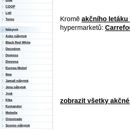
Billa
COOP
Lidl
Kromě
akčního letáku
Terno
hypermarketů:
Carrefo
Nábytok
Asko nábytok
Black Red White
Decodom
Domoss
Drevona
Europa Mobel
Ikea
Jamall nábytek
Jena nábytek
Jysk
zobrazit všetky akčné
Kika
Komandor
Mobelix
Oriontrade
Sconto nábytok