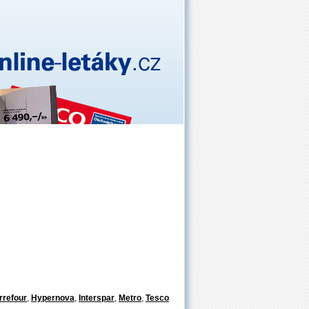
rrefour
,
Hypernova
,
Interspar
,
Metro
,
Tesco