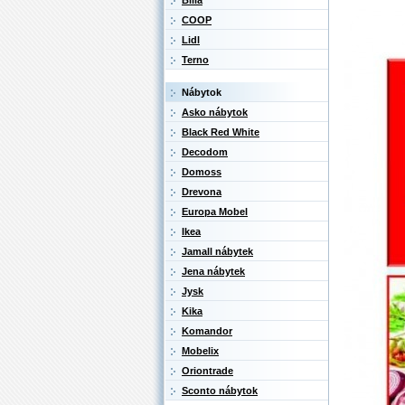
Billa
COOP
Lidl
Terno
Nábytok
Asko nábytok
Black Red White
Decodom
Domoss
Drevona
Europa Mobel
Ikea
Jamall nábytek
Jena nábytek
Jysk
Kika
Komandor
Mobelix
Oriontrade
Sconto nábytok