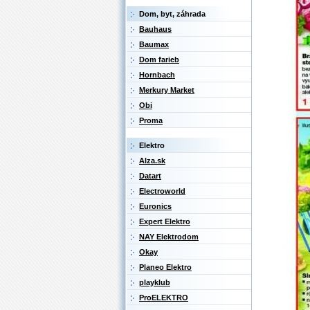
Dom, byt, záhrada
Bauhaus
Baumax
Dom farieb
Hornbach
Merkury Market
Obi
Proma
Elektro
Alza.sk
Datart
Electroworld
Euronics
Expert Elektro
NAY Elektrodom
Okay
Planeo Elektro
playklub
ProELEKTRO