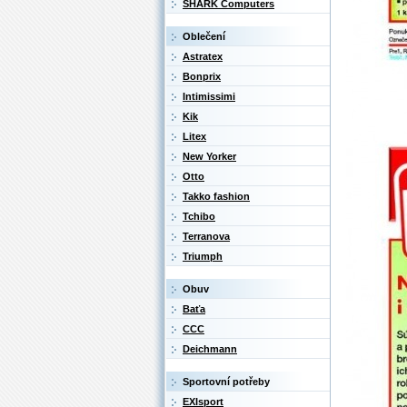
SHARK Computers
Oblečení
Astratex
Bonprix
Intimissimi
Kik
Litex
New Yorker
Otto
Takko fashion
Tchibo
Terranova
Triumph
Obuv
Baťa
CCC
Deichmann
Sportovní potřeby
EXIsport