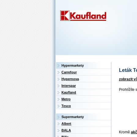
Hypermarkety
Leták To
Carrefour
zobrazit v
Hypernova
Interspar
Prohlížíte 
Kaufland
Metro
Tesco
Supermarkety
Albert
BALA
Kromě
akč