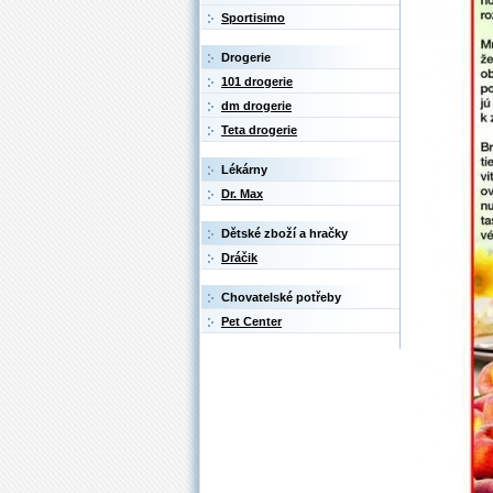
Sportisimo
Drogerie
101 drogerie
dm drogerie
Teta drogerie
Lékárny
Dr. Max
Dětské zboží a hračky
Dráčik
Chovatelské potřeby
Pet Center