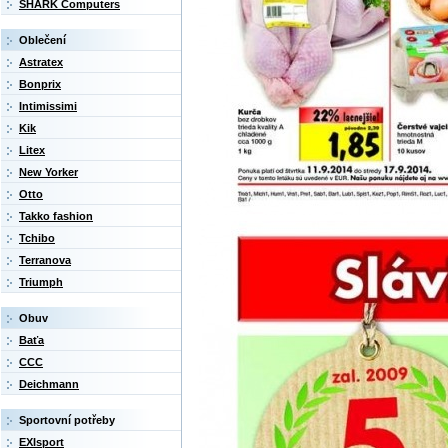
SHARK Computers
Oblečení
Astratex
Bonprix
Intimissimi
Kik
Litex
New Yorker
Otto
Takko fashion
Tchibo
Terranova
Triumph
Obuv
Baťa
CCC
Deichmann
Sportovní potřeby
EXIsport