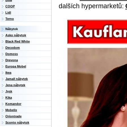
Billa
dalších hypermarketů:
COOP
Lidl
Terno
Nábytok
Asko nábytok
Black Red White
Decodom
Domoss
Drevona
Europa Mobel
Ikea
Jamall nábytek
Jena nábytek
Jysk
Kika
Komandor
Mobelix
Oriontrade
Sconto nábytok