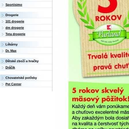
Sportisimo
Drogerie
101 drogerie
dm drogerie
Teta drogerie
Lékárny
Dr. Max
Dětské zboží a hračky
Dráčik
Chovatelské potřeby
Pet Center