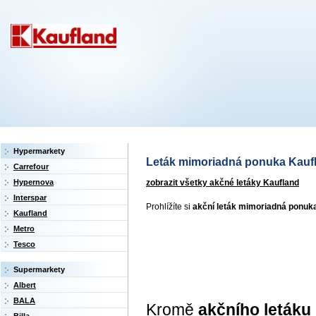
Hypermarkety
Leták mimoriadná ponuka Kauflan
Carrefour
zobrazit všetky akčné letáky Kaufland
Hypernova
Interspar
Prohlížíte si
akční leták mimoriadná ponuk
Kaufland
Metro
Tesco
Supermarkety
Albert
BALA
Kromě
akčního letáku