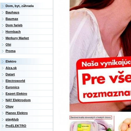
Dom, byt, záhrada
Bauhaus
Baumax
Dom farieb
Hornbach
Merkury Market
Obi
Proma
Elektro
Alza.sk
Datart
Electroworld
Euronics
Expert Elektro
NAY Elektrodom
Okay
Planeo Elektro
playklub
ProELEKTRO