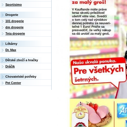
Sportisimo
Drogerie
101 drogerie
dm drogerie
Teta drogerie
Lékárny
Dr. Max
Dětské zboží a hračky
Dráčik
Chovatelské potřeby
Pet Center