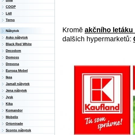
Billa
COOP
Lidl
Terno
Kromě
akčního letáku
Nábytok
dalších hypermarketů:
Asko nábytok
Black Red White
Decodom
Domoss
Drevona
Europa Mobel
Ikea
Jamall nábytek
Jena nábytek
Jysk
Kika
Komandor
Mobelix
Oriontrade
Sconto nábytok