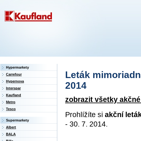
Hypermarkety
Leták mimoriadná
Carrefour
Hypernova
2014
Interspar
Kaufland
zobrazit všetky akčné
Metro
Tesco
Prohlížíte si
akční let
Supermarkety
- 30. 7. 2014.
Albert
BALA