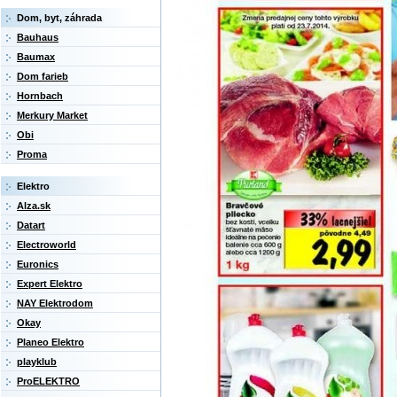
Dom, byt, záhrada
Bauhaus
Baumax
Dom farieb
Hornbach
Merkury Market
Obi
Proma
Elektro
Alza.sk
Datart
Electroworld
Euronics
Expert Elektro
NAY Elektrodom
Okay
Planeo Elektro
playklub
ProELEKTRO