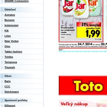
SHARK Computers
Oblečení
Astratex
Bonprix
Intimissimi
Kik
Litex
New Yorker
Otto
Takko fashion
Tchibo
Terranova
Triumph
Obuv
Baťa
CCC
Deichmann
Sportovní potřeby
EXIsport