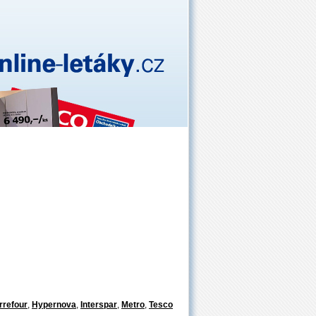
rrefour
,
Hypernova
,
Interspar
,
Metro
,
Tesco