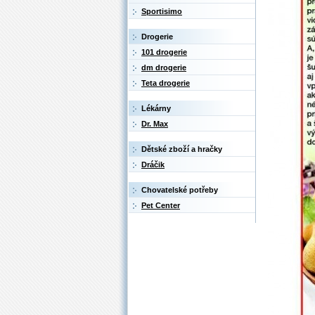
Sportisimo
Drogerie
101 drogerie
dm drogerie
Teta drogerie
Lékárny
Dr. Max
Dětské zboží a hračky
Dráčik
Chovatelské potřeby
Pet Center