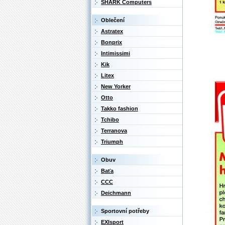
SHARK Computers
Oblečení
Astratex
Bonprix
Intimissimi
Kik
Litex
New Yorker
Otto
Takko fashion
Tchibo
Terranova
Triumph
Obuv
Baťa
CCC
Deichmann
Sportovní potřeby
EXIsport