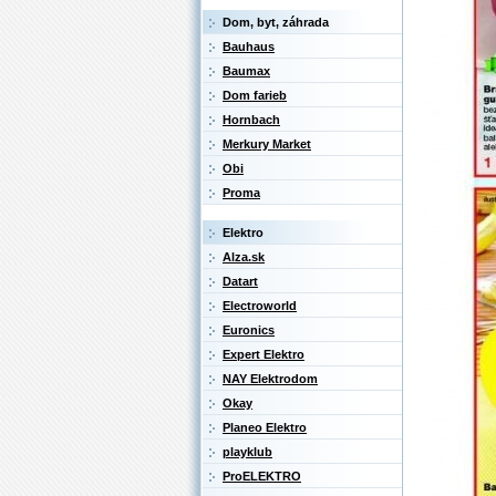
Dom, byt, záhrada
Bauhaus
Baumax
Dom farieb
Hornbach
Merkury Market
Obi
Proma
Elektro
Alza.sk
Datart
Electroworld
Euronics
Expert Elektro
NAY Elektrodom
Okay
Planeo Elektro
playklub
ProELEKTRO