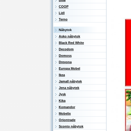
Billa
COOP
Lidl
Terno
Nábytok
Asko nábytok
Black Red White
Decodom
Domoss
Drevona
Europa Mobel
Ikea
Jamall nábytek
Jena nábytek
Jysk
Kika
Komandor
Mobelix
Oriontrade
Sconto nábytok