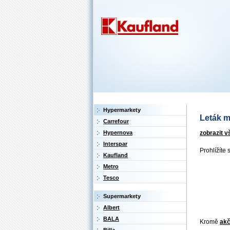
Hypermarkety
Leták m
Carrefour
zobrazit v
Hypernova
Interspar
Prohlížíte 
Kaufland
Metro
Tesco
Supermarkety
Albert
BALA
Kromě
akč