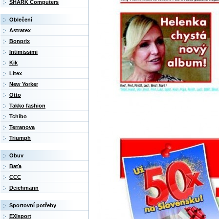
SHARK Computers
Oblečení
Astratex
Bonprix
Intimissimi
Kik
Litex
New Yorker
Otto
Takko fashion
Tchibo
Terranova
Triumph
Obuv
Baťa
CCC
Deichmann
Sportovní potřeby
EXIsport