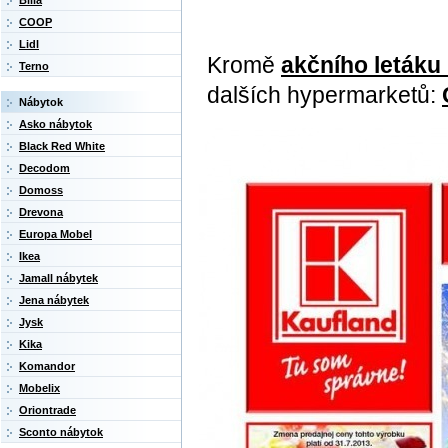
Billa
COOP
Lidl
Kromě
akčního letáku
Terno
dalších hypermarketů:
Nábytok
Asko nábytok
Black Red White
Decodom
Domoss
Drevona
Europa Mobel
Ikea
Jamall nábytek
Jena nábytek
Jysk
Kika
Komandor
Mobelix
Oriontrade
Sconto nábytok