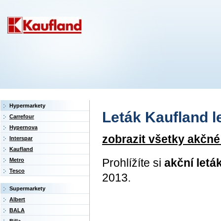
Hypermarkety
Leták Kaufland let
Carrefour
Hypernova
zobrazit všetky akčné
Interspar
Kaufland
Prohlížíte si
akční letá
Metro
Tesco
2013.
Supermarkety
Albert
BALA