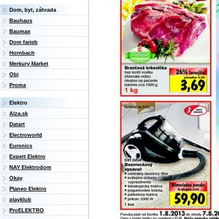
Dom, byt, záhrada
Bauhaus
Baumax
Dom farieb
Hornbach
Merkury Market
Obi
Proma
Elektro
Alza.sk
Datart
Electroworld
Euronics
Expert Elektro
NAY Elektrodom
Okay
Planeo Elektro
playklub
ProELEKTRO