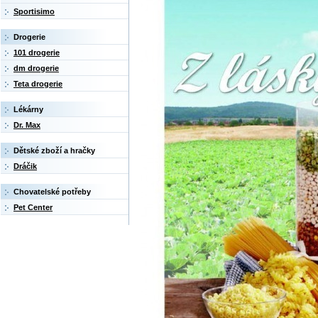
Sportisimo
Drogerie
101 drogerie
dm drogerie
Teta drogerie
Lékárny
Dr. Max
Dětské zboží a hračky
Dráčik
Chovatelské potřeby
Pet Center