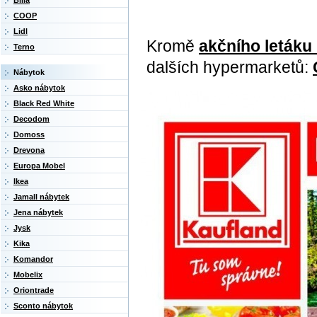
Billa
COOP
Lidl
Kromě
akčního letáku
Terno
dalších hypermarketů:
Nábytok
Asko nábytok
Black Red White
Decodom
Domoss
Drevona
Europa Mobel
Ikea
Jamall nábytek
Jena nábytek
Jysk
Kika
Komandor
Mobelix
Oriontrade
Sconto nábytok