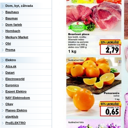
Dom, byt, záhrada
Bauhaus
Baumax
Dom farieb
Hornbach
Merkury Market
Obi
Proma
Elektro
Alza.sk
Datart
Electroworld
Euronics
Expert Elektro
NAY Elektrodom
Okay
Planeo Elektro
playklub
ProELEKTRO