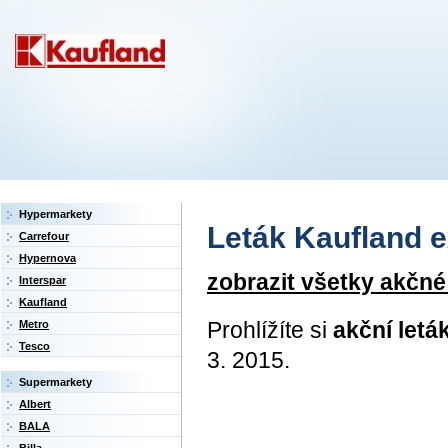
Hypermarkety
Leták Kaufland ex
Carrefour
Hypernova
zobrazit všetky akčné
Interspar
Kaufland
Prohlížíte si
akční letá
Metro
Tesco
3. 2015.
Supermarkety
Albert
BALA