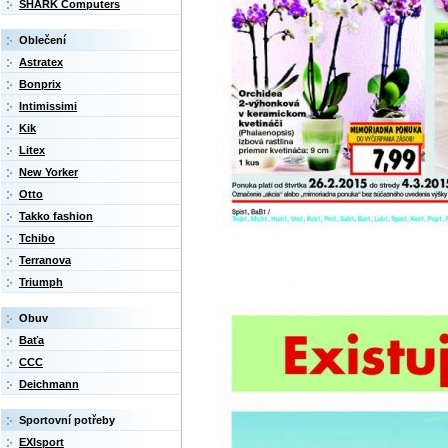
SHARK Computers
Oblečení
Astratex
Bonprix
Intimissimi
Kik
Litex
New Yorker
Otto
Takko fashion
Tchibo
Terranova
Triumph
Obuv
Baťa
CCC
Deichmann
Sportovní potřeby
EXIsport