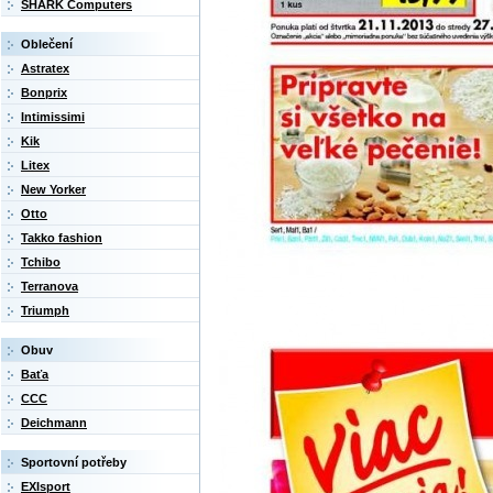
SHARK Computers
Oblečení
Astratex
Bonprix
Intimissimi
Kik
Litex
New Yorker
Otto
Takko fashion
Tchibo
Terranova
Triumph
Obuv
Baťa
CCC
Deichmann
Sportovní potřeby
EXIsport