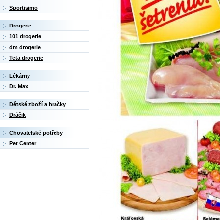
Sportisimo
Drogerie
101 drogerie
dm drogerie
Teta drogerie
Lékárny
Dr. Max
Dětské zboží a hračky
Dráčik
Chovatelské potřeby
Pet Center