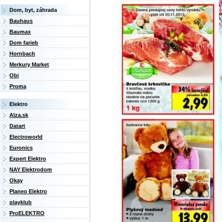
Dom, byt, záhrada
Bauhaus
Baumax
Dom farieb
Hornbach
Merkury Market
Obi
Proma
Elektro
Alza.sk
Datart
Electroworld
Euronics
Expert Elektro
NAY Elektrodom
Okay
Planeo Elektro
playklub
ProELEKTRO