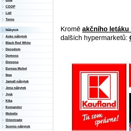
Billa
COOP
Lidl
Terno
Kromě
akčního letáku
Nábytok
dalších hypermarketů:
Asko nábytok
Black Red White
Decodom
Domoss
Drevona
Europa Mobel
Ikea
Jamall nábytek
Jena nábytek
Jysk
Kika
Komandor
Mobelix
Oriontrade
Sconto nábytok