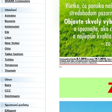
SHARK Computers
Oblečení
Astratex
Bonprix
Intimissimi
Kik
Litex
New Yorker
Otto
Takko fashion
Tchibo
Terranova
Triumph
Obuv
Baťa
CCC
Deichmann
Sportovní potřeby
EXIsport