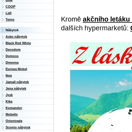
Billa
COOP
Lidl
Kromě
akčního letáku
Terno
dalších hypermarketů:
Nábytok
Asko nábytok
Black Red White
Decodom
Domoss
Drevona
Europa Mobel
Ikea
Jamall nábytek
Jena nábytek
Jysk
Kika
Komandor
Mobelix
Oriontrade
Sconto nábytok