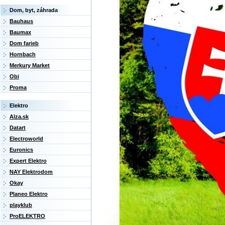
Dom, byt, záhrada
Bauhaus
Baumax
Dom farieb
Hornbach
Merkury Market
Obi
Proma
Elektro
Alza.sk
Datart
Electroworld
Euronics
Expert Elektro
NAY Elektrodom
Okay
Planeo Elektro
playklub
ProELEKTRO