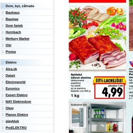
Dom, byt, záhrada
Bauhaus
Baumax
Dom farieb
Hornbach
Merkury Market
Obi
Proma
Elektro
Alza.sk
Datart
Electroworld
Euronics
Expert Elektro
NAY Elektrodom
Okay
Planeo Elektro
playklub
ProELEKTRO