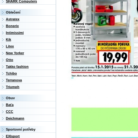
SHARK Computers
Oblečení
Astratex
Bonprix
Intimissimi
Kik
Litex
New Yorker
Otto
Takko fashion
Tchibo
Terranova
Triumph
Obuv
Baťa
CCC
Deichmann
Sportovní potřeby
EXIsport