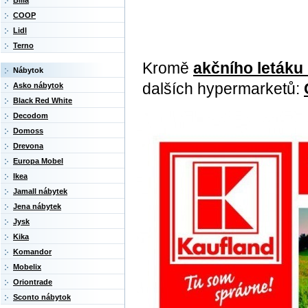
Billa
COOP
Lidl
Terno
Kromě
akčního letáku
Nábytok
dalších hypermarketů:
Asko nábytok
Black Red White
Decodom
Domoss
Drevona
Europa Mobel
Ikea
Jamall nábytek
Jena nábytek
Jysk
Kika
Komandor
Mobelix
Oriontrade
Sconto nábytok