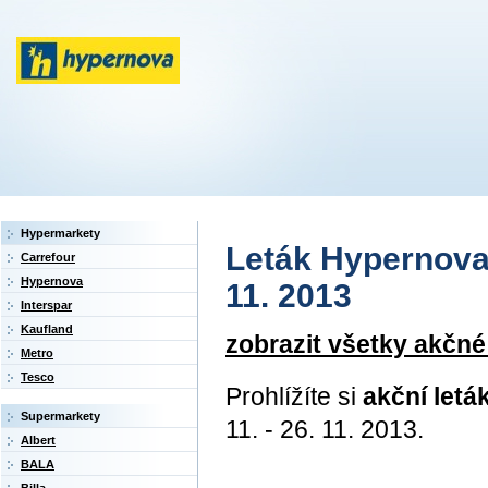
Hypermarkety
Leták Hypernova 
Carrefour
Hypernova
11. 2013
Interspar
Kaufland
zobrazit všetky akčn
Metro
Tesco
Prohlížíte si
akční let
Supermarkety
11. - 26. 11. 2013.
Albert
BALA