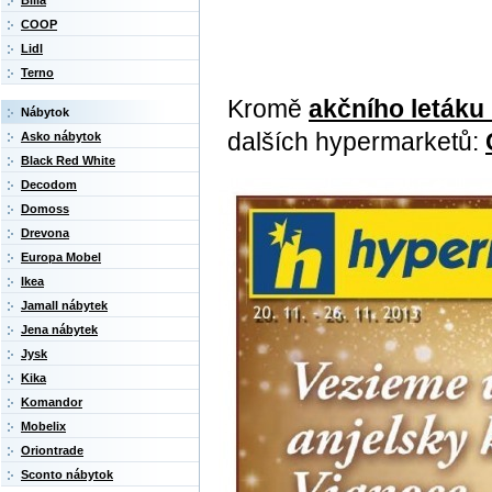
Billa
COOP
Lidl
Terno
Kromě
akčního letáku
Nábytok
dalších hypermarketů:
Asko nábytok
Black Red White
Decodom
Domoss
Drevona
Europa Mobel
Ikea
Jamall nábytek
Jena nábytek
Jysk
Kika
Komandor
Mobelix
Oriontrade
Sconto nábytok