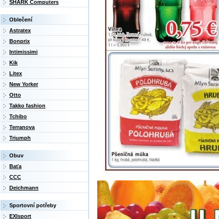
SHARK Computers
Oblečení
Astratex
Bonprix
Intimissimi
Kik
Litex
New Yorker
Otto
Takko fashion
Tchibo
Terranova
Triumph
Obuv
Baťa
CCC
Deichmann
Sportovní potřeby
EXIsport