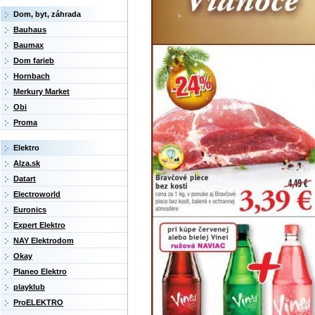
Dom, byt, záhrada
Bauhaus
Baumax
Dom farieb
Hornbach
Merkury Market
Obi
Proma
Elektro
Alza.sk
Datart
Electroworld
Euronics
Expert Elektro
NAY Elektrodom
Okay
Planeo Elektro
playklub
ProELEKTRO