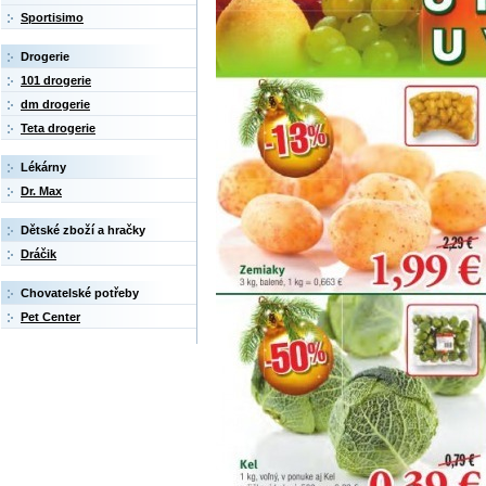
Sportisimo
Drogerie
101 drogerie
dm drogerie
Teta drogerie
Lékárny
Dr. Max
Dětské zboží a hračky
Dráčik
Chovatelské potřeby
Pet Center