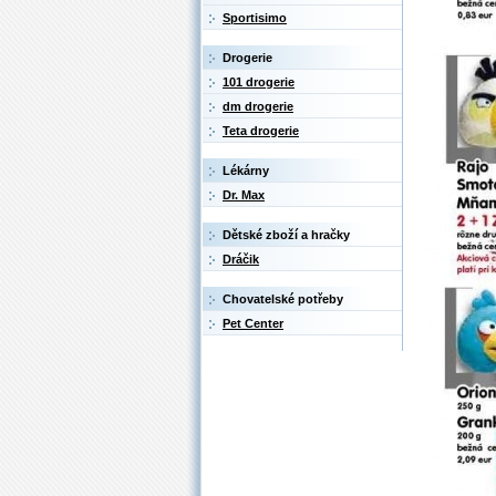
Sportisimo
Drogerie
101 drogerie
dm drogerie
Teta drogerie
Lékárny
Dr. Max
Dětské zboží a hračky
Dráčik
Chovatelské potřeby
Pet Center