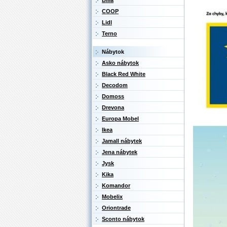
Billa
COOP
Lidl
Terno
Nábytok
Asko nábytok
Black Red White
Decodom
Domoss
Drevona
Europa Mobel
Ikea
Jamall nábytek
Jena nábytek
Jysk
Kika
Komandor
Mobelix
Oriontrade
Sconto nábytok