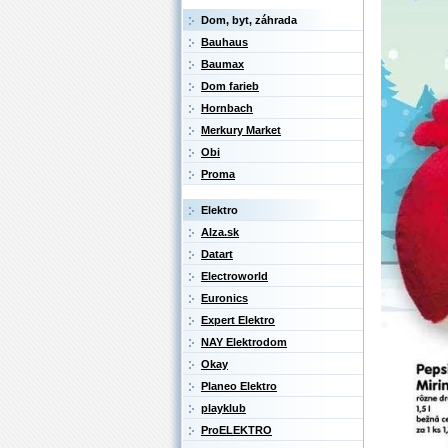
Dom, byt, záhrada
Bauhaus
Baumax
Dom farieb
Hornbach
Merkury Market
Obi
Proma
Elektro
Alza.sk
Datart
Electroworld
Euronics
Expert Elektro
NAY Elektrodom
Okay
Planeo Elektro
playklub
ProELEKTRO