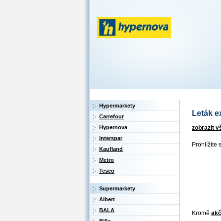
Hypermarkety
Leták ex
Carrefour
zobrazit 
Hypernova
Interspar
Prohlížíte 
Kaufland
Metro
Tesco
Supermarkety
Albert
BALA
Kromě
akč