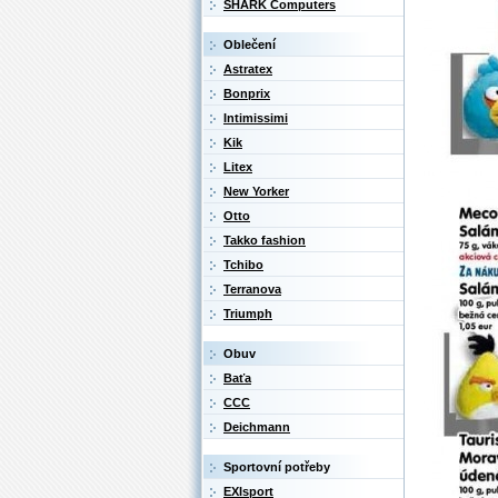
SHARK Computers
Oblečení
Astratex
Bonprix
Intimissimi
Kik
Litex
New Yorker
Otto
Takko fashion
Tchibo
Terranova
Triumph
Obuv
Baťa
CCC
Deichmann
Sportovní potřeby
EXIsport