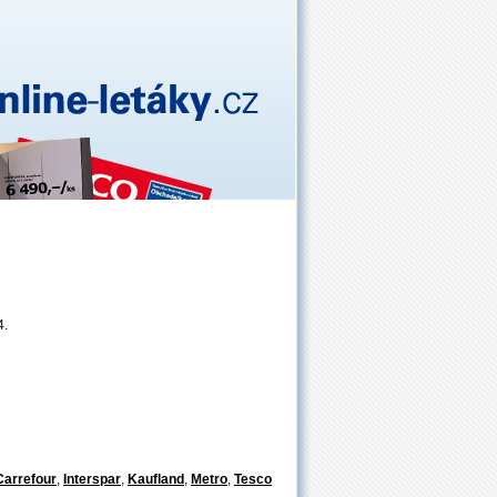
4.
Carrefour
,
Interspar
,
Kaufland
,
Metro
,
Tesco