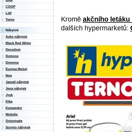
Billa
COOP
Lidl
Kromě
akčního letáku
Terno
dalších hypermarketů:
Nábytok
Asko nábytok
Black Red White
Decodom
Domoss
Drevona
Europa Mobel
Ikea
Jamall nábytek
Jena nábytek
Jysk
Kika
Komandor
Mobelix
Oriontrade
Sconto nábytok