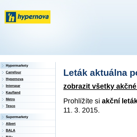
Hypermarkety
Leták aktuálna po
Carrefour
Hypernova
zobrazit všetky akčn
Interspar
Kaufland
Prohlížíte si
akční let
Metro
Tesco
11. 3. 2015.
Supermarkety
Albert
BALA