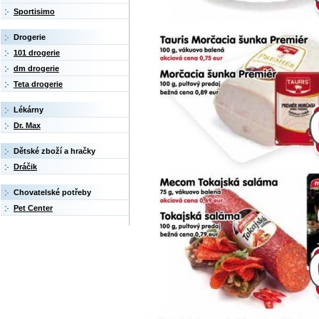
Sportisimo
Drogerie
101 drogerie
dm drogerie
Teta drogerie
Lékárny
Dr. Max
Dětské zboží a hračky
Dráčik
Chovatelské potřeby
Pet Center