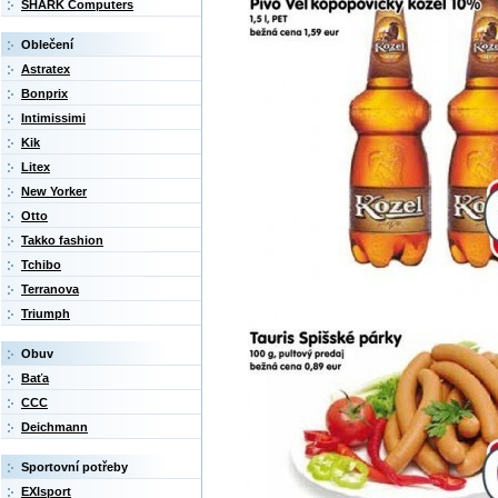
SHARK Computers
Oblečení
Astratex
Bonprix
Intimissimi
Kik
Litex
New Yorker
Otto
Takko fashion
Tchibo
Terranova
Triumph
Obuv
Baťa
CCC
Deichmann
Sportovní potřeby
EXIsport