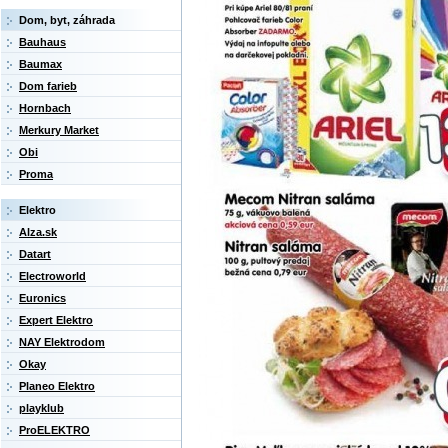
Dom, byt, záhrada
Bauhaus
Baumax
Dom farieb
Hornbach
Merkury Market
Obi
Proma
Elektro
Alza.sk
Datart
Electroworld
Euronics
Expert Elektro
NAY Elektrodom
Okay
Planeo Elektro
playklub
ProELEKTRO