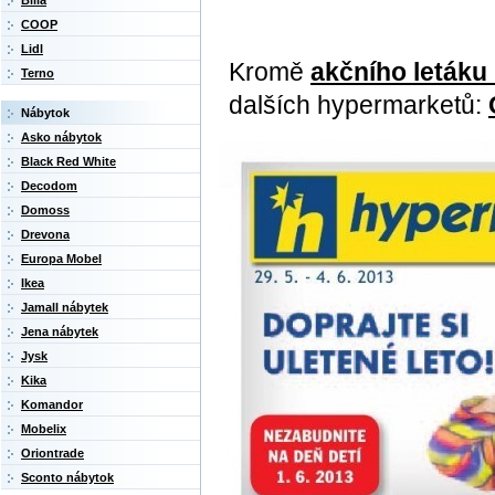
Billa
COOP
Lidl
Kromě
akčního letáku
Terno
dalších hypermarketů:
Nábytok
Asko nábytok
Black Red White
Decodom
Domoss
Drevona
Europa Mobel
Ikea
Jamall nábytek
Jena nábytek
Jysk
Kika
Komandor
Mobelix
Oriontrade
Sconto nábytok