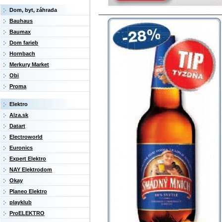
Dom, byt, záhrada
Bauhaus
Baumax
Dom farieb
Hornbach
Merkury Market
Obi
Proma
Elektro
Alza.sk
Datart
Electroworld
Euronics
Expert Elektro
NAY Elektrodom
Okay
Planeo Elektro
playklub
ProELEKTRO