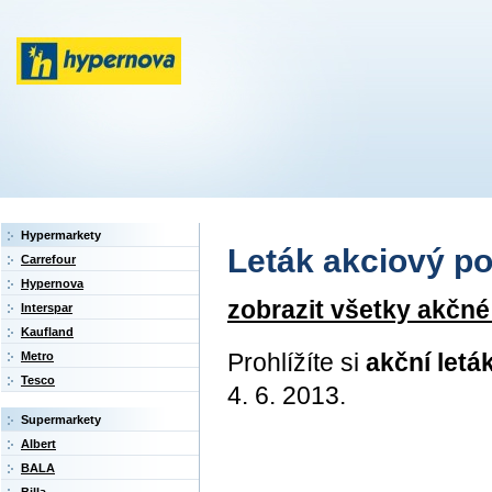
Hypermarkety
Leták akciový po
Carrefour
Hypernova
zobrazit všetky akčn
Interspar
Kaufland
Prohlížíte si
akční let
Metro
Tesco
4. 6. 2013.
Supermarkety
Albert
BALA