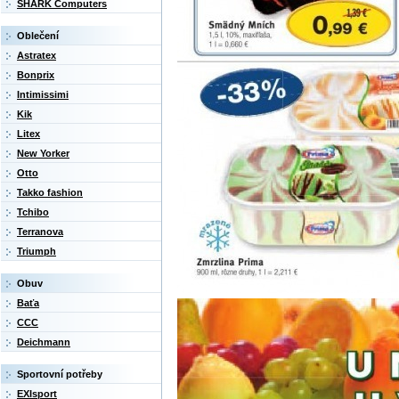
SHARK Computers
Oblečení
Astratex
Bonprix
Intimissimi
Kik
Litex
New Yorker
Otto
Takko fashion
Tchibo
Terranova
Triumph
Obuv
Baťa
CCC
Deichmann
Sportovní potřeby
EXIsport