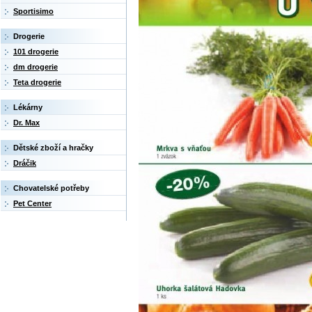
Sportisimo
Drogerie
101 drogerie
dm drogerie
Teta drogerie
Lékárny
Dr. Max
Dětské zboží a hračky
Dráčik
Chovatelské potřeby
Pet Center