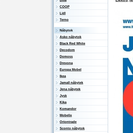
Billa
COOP
Lidl
Terno
Nábytok
Asko nábytok
Black Red White
Decodom
Domoss
Drevona
Europa Mobel
Ikea
Jamall nábytek
Jena nábytek
Jysk
Kika
Komandor
Mobelix
Oriontrade
Sconto nábytok