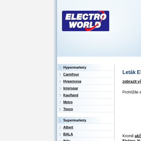
Hypermarkety
Leták El
Carrefour
zobrazit v
Hypernova
Interspar
Prohlížíte 
Kaufland
Metro
Tesco
Supermarkety
Albert
BALA
Kromě
akč
Elektro
,
N