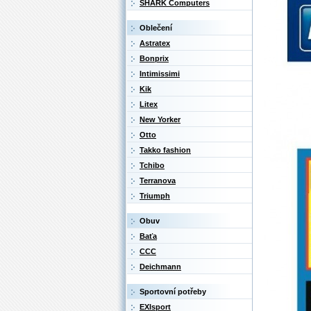
SHARK Computers
Oblečení
Astratex
Bonprix
Intimissimi
Kik
Litex
New Yorker
Otto
Takko fashion
Tchibo
Terranova
Triumph
Obuv
Baťa
CCC
Deichmann
Sportovní potřeby
EXIsport