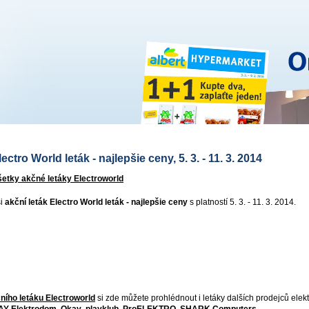
ectro World leták - najlepšie ceny, 5. 3. - 11. 3. 2014
šetky akčné letáky Electroworld
si
akční leták Electro World leták - najlepšie ceny
s platností 5. 3. - 11. 3. 2014.
ního letáku Electroworld
si zde můžete prohlédnout i letáky dalších prodejců elek
AY Elektrodom
,
Okay
,
playklub
,
ProELEKTRO
,
SHARK Computers