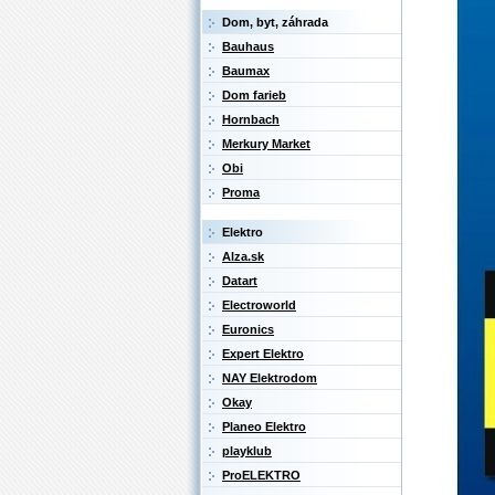
Dom, byt, záhrada
Bauhaus
Baumax
Dom farieb
Hornbach
Merkury Market
Obi
Proma
Elektro
Alza.sk
Datart
Electroworld
Euronics
Expert Elektro
NAY Elektrodom
Okay
Planeo Elektro
playklub
ProELEKTRO