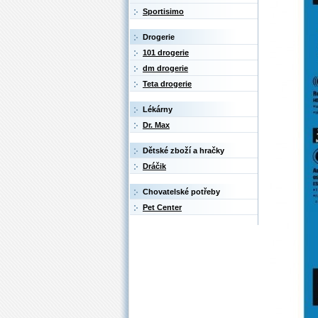
Sportisimo
Drogerie
101 drogerie
dm drogerie
Teta drogerie
Lékárny
Dr. Max
Dětské zboží a hračky
Dráčik
Chovatelské potřeby
Pet Center