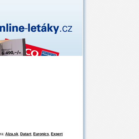
tra:
Alza.sk
,
Datart
,
Euronics
,
Expert